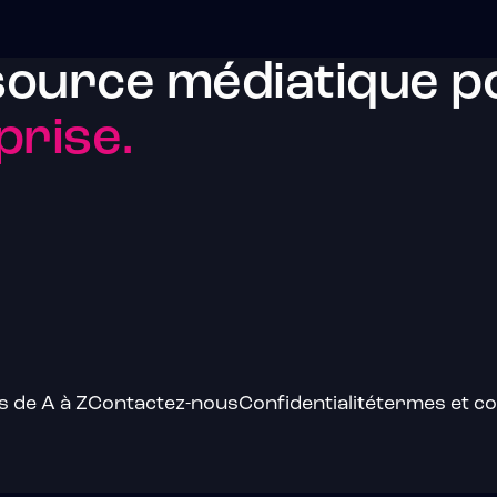
source médiatique po
prise.
s de A à Z
Contactez-nous
Confidentialité
termes et co