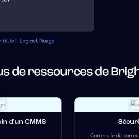
b.com
ité
,
IoT
,
Logiciel
,
Nuage
us de ressources de
Brigh
oin d'un CMMS
Sécur
Comme le dit correct