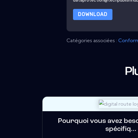
dataprotection@techpublishhu
DOWNLOAD
Catégories associées :
Conform
Pl
Pourquoi vous avez bes
spécifiq...