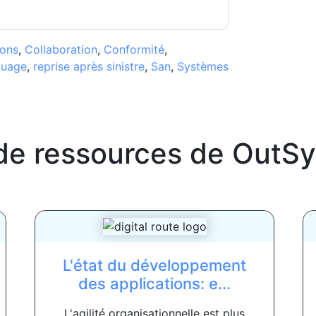
ions
,
Collaboration
,
Conformité
,
uage
,
reprise après sinistre
,
San
,
Systèmes
de ressources de
OutSy
L'état du développement
des applications: e...
L'agilité organisationnelle est plus