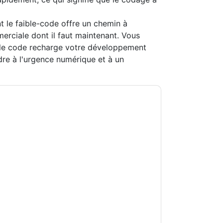
 le faible-code offre un chemin à
merciale dont il faut maintenant. Vous
ble code recharge votre développement
dre à l'urgence numérique et à un
utSystems
vous contacter avec e-mails
ésinscrire à n'importe quel moment.
ations sont soumises à leur Avis de
s conditions d'utilisation. Toutes les données
Si vous avez d'autres questions, veuillez
hhub.com