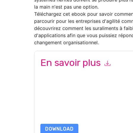
la main n'est pas une option.
Téléchargez cet ebook pour savoir comment
parcourir pour les entreprises d'agilité com
découvrirez comment les suraliments à fai
d'applications afin que vous puissiez répon
changement organisationnel.
En savoir plus
En soumettant ce formulaire, vous acceptez
O
marketing ou par téléphone. Vous pouvez vous d
OutSystems
des sites Internet et les communic
confidentialité.
En demandant cette ressource, vous acceptez no
sont protégé par notre
Avis de confidentialité
. 
envoyer un e-mail dataprotection@techpublis
DOWNLOAD