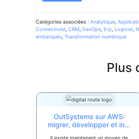
Catégories associées :
Analytique
,
Applicat
Connectivité
,
CRM
,
DevOps
,
Erp
,
Logiciel
,
N
embarqués
,
Transformation numérique
Plus 
OutSystems sur AWS:
migrer, développer et in...
Il existe maintenant un moyen de