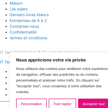
Maison
Les sujets
Derniers livres blancs
Entreprises de A à Z
Contactez-nous
Confidentialité
termes et conditions
IT Tech Publish Hub © Tous droits réservés.
Nous apprécions votre vie privée
IT Tech Publish Hub
Nous utilisons des cookies pour améliorer votre expérienc
Maison
de navigation, diffuser des publicités ou du contenu
Les sujets
personnalisés et analyser notre trafic. En cliquant sur
Derniers livres blancs
"Accepter tout", vous consentez à notre utilisation des
Entreprises de A à Z
cookies.
Contactez-nous
Personnaliser
Tout rejeter
Accepter tout