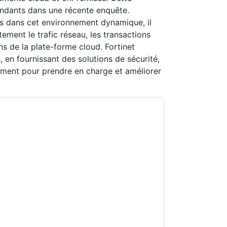
ndants dans une récente enquête.
les dans cet environnement dynamique, il
tement le trafic réseau, les transactions
ons de la plate-forme cloud. Fortinet
en fournissant des solutions de sécurité,
vement pour prendre en charge et améliorer
rtinet
vous contacter avec e-mails marketing
 à n'importe quel moment.
Fortinet
des sites
eur Avis de confidentialité.
s conditions d'utilisation. Toutes les données
Si vous avez d'autres questions, veuillez
hhub.com