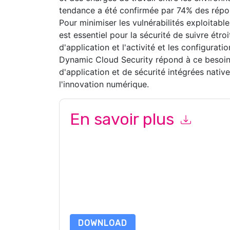
tendance a été confirmée par 74% des répo
Pour minimiser les vulnérabilités exploitab
est essentiel pour la sécurité de suivre étroi
d'application et l'activité et les configurati
Dynamic Cloud Security répond à ce besoin, 
d'application et de sécurité intégrées nati
l'innovation numérique.
En savoir plus
En soumettant ce formulaire, vous acceptez
Fo
ou par téléphone. Vous pouvez vous désinscrire
Internet et les communications sont soumises à l
En demandant cette ressource, vous acceptez no
sont protégé par notre
Avis de confidentialité
. 
envoyer un e-mail dataprotection@techpublis
DOWNLOAD