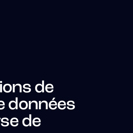
ions de
e données
yse de