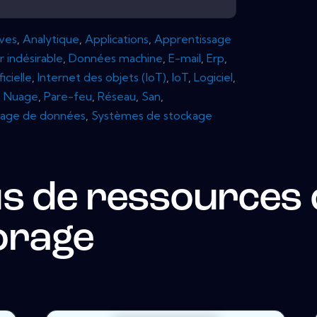
ives
,
Analytique
,
Applications
,
Apprentissage
r indésirable
,
Données machine
,
E-mail
,
Erp
,
ficielle
,
Internet des objets (IoT)
,
IoT
,
Logiciel
,
,
Nuage
,
Pare-feu
,
Réseau
,
San
,
age de données
,
Systèmes de stockage
us de ressources
orage