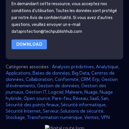
En demandant cette ressource, vous acceptez nos
conditions d'utilisation. Toutes les données sont protégé
par notre
Avis de confidentialité
. Si vous avez d'autres
questions, veuillez envoyer un e-mail
dataprotection@techpublishhub.com
DOWNLOAD
Catégories associées :
Analyses prédictives
,
Analytique
,
Applications
,
Bases de données
,
Big Data
,
Centres de
données
,
Collaboration
,
Conformité
,
CRM
,
Erp
,
Gestion
d'événements
,
Gestion de données
,
Gestion des
journaux
,
Gestion IT
,
Logiciel
,
Malware
,
Nuage
,
Nuage
hybride
,
Open source
,
Pare-feu
,
Réseau
,
SaaS
,
San
,
Sécurité des points finaux
,
Sécurité informatique
,
Sécurité Internet
,
Serveur
,
Solutions de sécurité
,
Stockage
,
Transformation numérique
,
Ventes
,
VPN