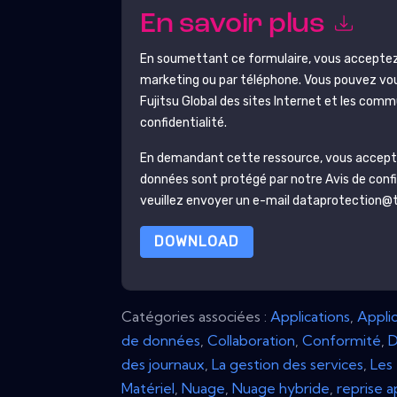
En savoir plus
En soumettant ce formulaire, vous accepte
marketing ou par téléphone. Vous pouvez vou
Fujitsu Global
des sites Internet et les comm
confidentialité.
En demandant cette ressource, vous acceptez
données sont protégé par notre
Avis de conf
veuillez envoyer un e-mail dataprotection
DOWNLOAD
Catégories associées :
Applications
,
Applic
de données
,
Collaboration
,
Conformité
,
des journaux
,
La gestion des services
,
Les 
Matériel
,
Nuage
,
Nuage hybride
,
reprise a