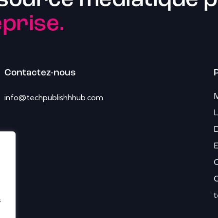
source médiatique p
prise.
Contactez-nous
P
info@techpublishhhub.com
L
D
E
C
t
s