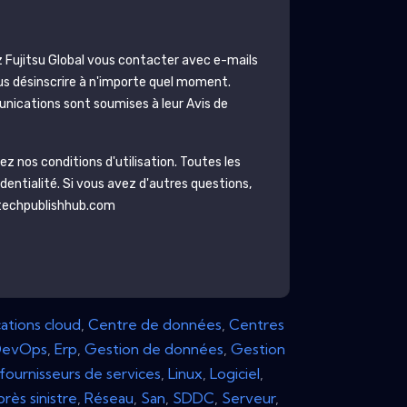
z
Fujitsu Global
vous contacter avec e-mails
s désinscrire à n'importe quel moment.
unications sont soumises à leur Avis de
 nos conditions d'utilisation. Toutes les
identialité
. Si vous avez d'autres questions,
@techpublishhub.com
ations cloud
,
Centre de données
,
Centres
DevOps
,
Erp
,
Gestion de données
,
Gestion
fournisseurs de services
,
Linux
,
Logiciel
,
près sinistre
,
Réseau
,
San
,
SDDC
,
Serveur
,