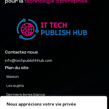
pour la
technologie d'entreprise.
Contactez-nous
info@techpublishhhub.com
Plan du site
Maison
Les sujets
Derniers livres blancs
Nous apprécions votre vie privée
Entreprises de A à Z