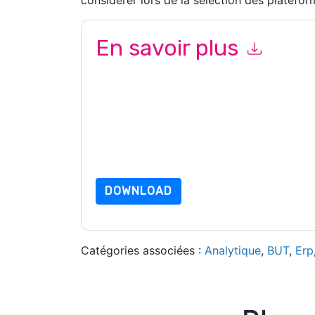
considérer lors de la sélection des plateform
En savoir plus
En soumettant ce formulaire, vous acceptez
Fu
marketing ou par téléphone. Vous pouvez vous d
Global
des sites Internet et les communications s
En demandant cette ressource, vous acceptez no
sont protégé par notre
Avis de confidentialité
. 
envoyer un e-mail dataprotection@techpublis
DOWNLOAD
Catégories associées :
Analytique
,
BUT
,
Erp