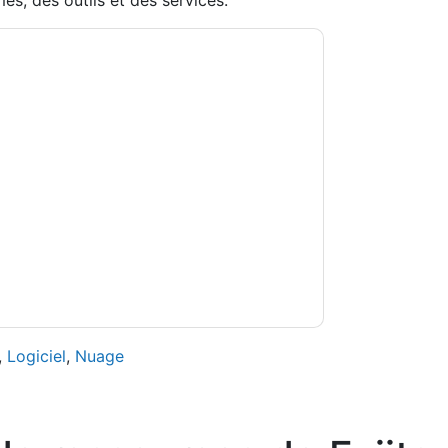
es, des outils et des services.
jitsu Global
vous contacter avec e-mails
ésinscrire à n'importe quel moment.
Fujitsu
ont soumises à leur Avis de confidentialité.
s conditions d'utilisation. Toutes les données
Si vous avez d'autres questions, veuillez
hhub.com
,
Logiciel
,
Nuage