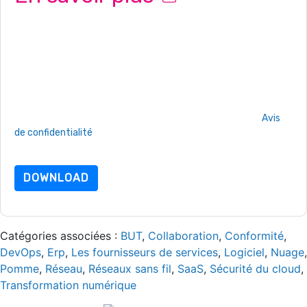
En soumettant ce formulaire, vous acceptez
Fortinet
vous
contacter avec e-mails marketing ou par téléphone. Vous
pouvez vous désinscrire à n'importe quel moment.
Fortinet
des sites Internet et les communications sont soumises à leur
Avis de confidentialité.
En demandant cette ressource, vous acceptez nos conditions
d'utilisation. Toutes les données sont protégé par notre
Avis
de confidentialité
. Si vous avez d'autres questions, veuillez
envoyer un e-mail dataprotection@techpublishhub.com
DOWNLOAD
Catégories associées :
BUT
,
Collaboration
,
Conformité
,
DevOps
,
Erp
,
Les fournisseurs de services
,
Logiciel
,
Nuage
,
Pomme
,
Réseau
,
Réseaux sans fil
,
SaaS
,
Sécurité du cloud
,
Transformation numérique