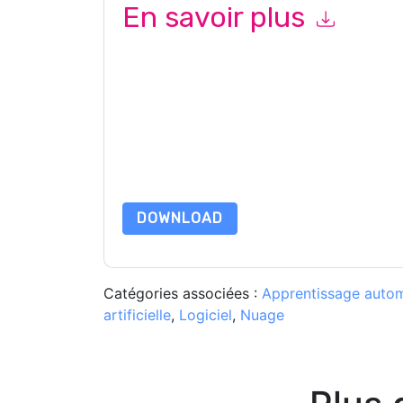
En savoir plus
En soumettant ce formulaire, vous acceptez
Sn
marketing ou par téléphone. Vous pouvez vous d
Software
des sites Internet et les communicati
confidentialité.
En demandant cette ressource, vous acceptez no
sont protégé par notre
Avis de confidentialité
. 
envoyer un e-mail dataprotection@techpublis
DOWNLOAD
Catégories associées :
Apprentissage auto
artificielle
,
Logiciel
,
Nuage