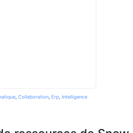
ow Software
vous contacter avec e-mails
ésinscrire à n'importe quel moment.
Snow
ons sont soumises à leur Avis de
s conditions d'utilisation. Toutes les données
Si vous avez d'autres questions, veuillez
hhub.com
matique
,
Collaboration
,
Erp
,
Intelligence