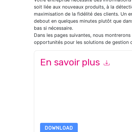
soit liée aux nouveaux produits, à la détect
maximisation de la fidélité des clients. Un e
debout en quelques minutes plutôt que dans
bas si nécessaire.
Dans les pages suivantes, nous montrerons c
opportunités pour les solutions de gestion d
En savoir plus
En soumettant ce formulaire, vous acceptez
In
marketing ou par téléphone. Vous pouvez vous d
Informatica
des sites Internet et les communica
confidentialité.
En demandant cette ressource, vous acceptez no
sont protégé par notre
Avis de confidentialité
. 
envoyer un e-mail dataprotection@techpublis
DOWNLOAD