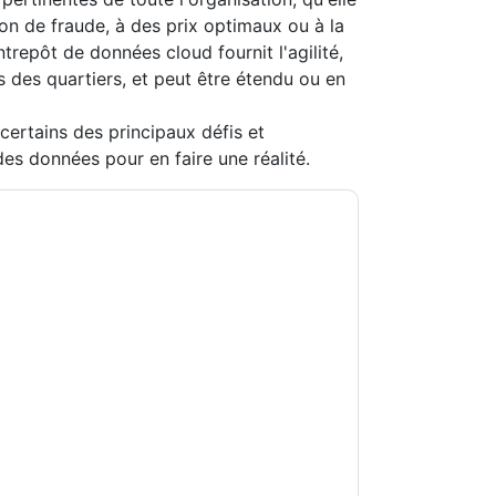
ion de fraude, à des prix optimaux ou à la
ntrepôt de données cloud fournit l'agilité,
 des quartiers, et peut être étendu ou en
ertains des principaux défis et
es données pour en faire une réalité.
formatica
vous contacter avec e-mails
ésinscrire à n'importe quel moment.
tions sont soumises à leur Avis de
s conditions d'utilisation. Toutes les données
Si vous avez d'autres questions, veuillez
hhub.com