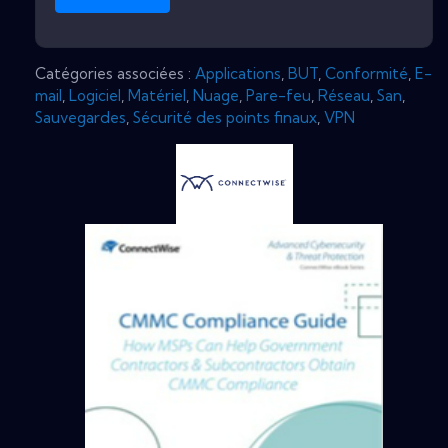
Catégories associées :
Applications
,
BUT
,
Conformité
,
E-
mail
,
Logiciel
,
Matériel
,
Nuage
,
Pare-feu
,
Réseau
,
San
,
Sauvegardes
,
Sécurité des points finaux
,
VPN