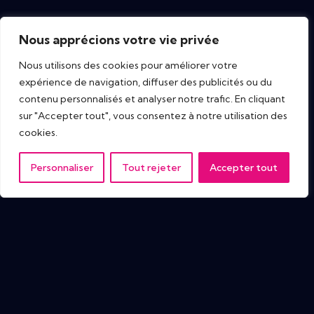
Nous apprécions votre vie privée
Nous utilisons des cookies pour améliorer votre
expérience de navigation, diffuser des publicités ou du
contenu personnalisés et analyser notre trafic. En cliquant
sur "Accepter tout", vous consentez à notre utilisation des
cookies.
Personnaliser
Tout rejeter
Accepter tout
IT Tech Publish Hub
Maison
Les sujets
Derniers livres blancs
Entreprises de A à Z