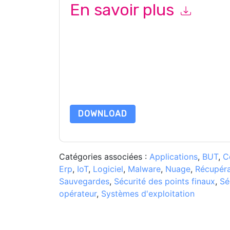
En savoir plus
En soumettant ce formulaire, vous acceptez
Se
marketing ou par téléphone. Vous pouvez vous d
One
des sites Internet et les communications son
En demandant cette ressource, vous acceptez no
sont protégé par notre
Avis de confidentialité
. 
envoyer un e-mail dataprotection@techpublis
DOWNLOAD
Catégories associées :
Applications
,
BUT
,
C
Erp
,
IoT
,
Logiciel
,
Malware
,
Nuage
,
Récupéra
Sauvegardes
,
Sécurité des points finaux
,
Sé
opérateur
,
Systèmes d'exploitation