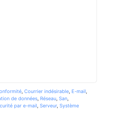
ntinel One
vous contacter avec e-mails
ésinscrire à n'importe quel moment.
Sentinel
t soumises à leur Avis de confidentialité.
s conditions d'utilisation. Toutes les données
Si vous avez d'autres questions, veuillez
hhub.com
onformité
,
Courrier indésirable
,
E-mail
,
tion de données
,
Réseau
,
San
,
curité par e-mail
,
Serveur
,
Système