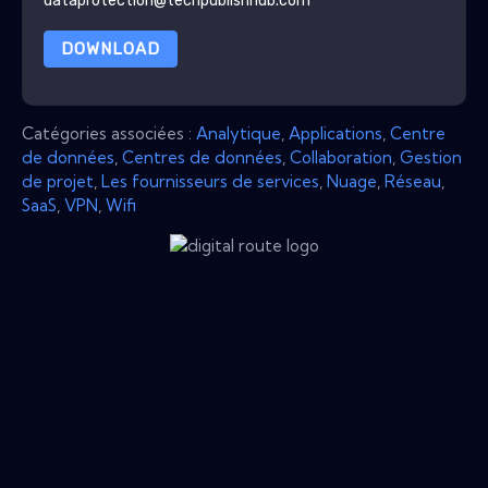
dataprotection@techpublishhub.com
DOWNLOAD
Catégories associées :
Analytique
,
Applications
,
Centre
de données
,
Centres de données
,
Collaboration
,
Gestion
de projet
,
Les fournisseurs de services
,
Nuage
,
Réseau
,
SaaS
,
VPN
,
Wifi