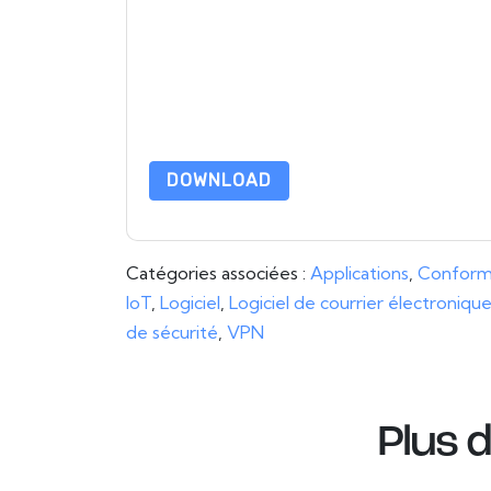
ou par téléphone. Vous pouvez vous désinscrire
Internet et les communications sont soumises à l
En demandant cette ressource, vous acceptez no
sont protégé par notre
Avis de confidentialité
. 
envoyer un e-mail dataprotection@techpublis
DOWNLOAD
Catégories associées :
Applications
,
Conform
IoT
,
Logiciel
,
Logiciel de courrier électroniqu
de sécurité
,
VPN
Plus 