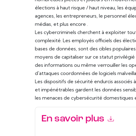
élections à haut risque / haut niveau, les é
agences, les entrepreneurs, le personnel élect
médias, et plus encore .
Les cybercriminels cherchent à exploiter tout 
complexité. Les employés officiels des élect
bases de données, sont des cibles populaire
moyens de capitaliser sur ce statut privilégié
des informations ou même verrouiller les opé
d'attaques coordonnées de logiciels malveill
Les dispositifs de sécurité endurcis associés 
et impénétrables gardent les données sensib
les menaces de cybersécurité domestiques e
En savoir plus
En soumettant ce formulaire, vous acceptez
Id