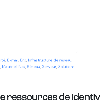
 à n'importe quel moment.
Identiv
des sites
eur Avis de confidentialité.
s conditions d'utilisation. Toutes les données
Si vous avez d'autres questions, veuillez
hhub.com
ité
,
E-mail
,
Erp
,
Infrastructure de réseau
,
e
,
Matériel
,
Nas
,
Réseau
,
Serveur
,
Solutions
de ressources de
Identiv