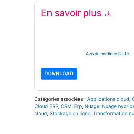
En savoir plus
En soumettant ce formulaire, vous acceptez
Pr
marketing ou par téléphone. Vous pouvez vous d
des sites Internet et les communications sont so
En demandant cette ressource, vous acceptez no
sont protégé par notre
Avis de confidentialité
. 
envoyer un e-mail dataprotection@techpublis
DOWNLOAD
Catégories associées :
Applications cloud
,
Cloud ERP
,
CRM
,
Erp
,
Nuage
,
Nuage hybrid
cloud
,
Stockage en ligne
,
Transformation n