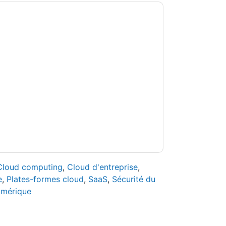
oact UK
vous contacter avec e-mails
ésinscrire à n'importe quel moment.
Proact UK
umises à leur Avis de confidentialité.
s conditions d'utilisation. Toutes les données
Si vous avez d'autres questions, veuillez
hhub.com
Cloud computing
,
Cloud d'entreprise
,
e
,
Plates-formes cloud
,
SaaS
,
Sécurité du
umérique