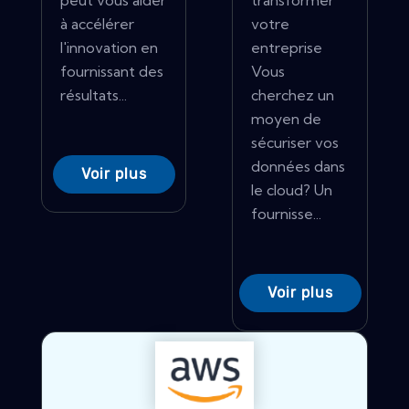
peut vous aider
transformer
à accélérer
votre
l'innovation en
entreprise
fournissant des
Vous
résultats...
cherchez un
moyen de
sécuriser vos
données dans
Voir plus
le cloud? Un
fournisse...
Voir plus