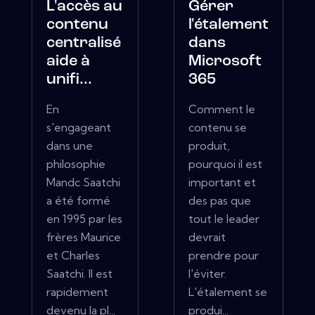
L'accès au
Gérer
contenu
l'étalement
centralisé
dans
aide à
Microsoft
unifi...
365
En
Comment le
s'engageant
contenu se
dans une
produit,
philosophie
pourquoi il est
Mandc Saatchi
important et
a été formé
des pas que
en 1995 par les
tout le leader
frères Maurice
devrait
et Charles
prendre pour
Saatchi. Il est
l'éviter.
rapidement
L'étalement se
devenu la pl...
produi...