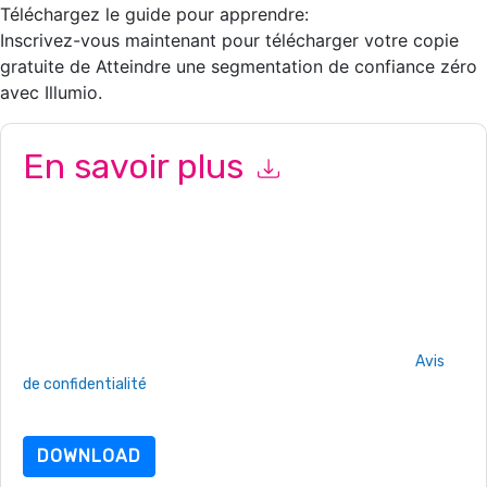
Téléchargez le guide pour apprendre:
Inscrivez-vous maintenant pour télécharger votre copie
gratuite de Atteindre une segmentation de confiance zéro
avec Illumio.
En savoir plus
En soumettant ce formulaire, vous acceptez
Illumio
vous
contacter avec e-mails marketing ou par téléphone. Vous
pouvez vous désinscrire à n'importe quel moment.
Illumio
des
sites Internet et les communications sont soumises à leur Avis
de confidentialité.
En demandant cette ressource, vous acceptez nos conditions
d'utilisation. Toutes les données sont protégé par notre
Avis
de confidentialité
. Si vous avez d'autres questions, veuillez
envoyer un e-mail dataprotection@techpublishhub.com
DOWNLOAD