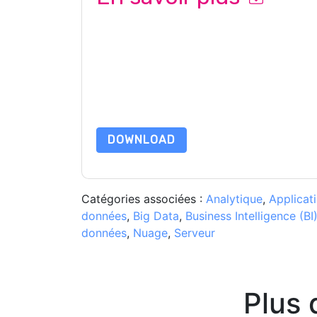
En soumettant ce formulaire, vous acceptez
Wo
ou par téléphone. Vous pouvez vous désinscrire
Internet et les communications sont soumises à l
En demandant cette ressource, vous acceptez no
sont protégé par notre
Avis de confidentialité
. 
envoyer un e-mail dataprotection@techpublis
DOWNLOAD
Catégories associées :
Analytique
,
Applicat
données
,
Big Data
,
Business Intelligence (BI
données
,
Nuage
,
Serveur
Plus 