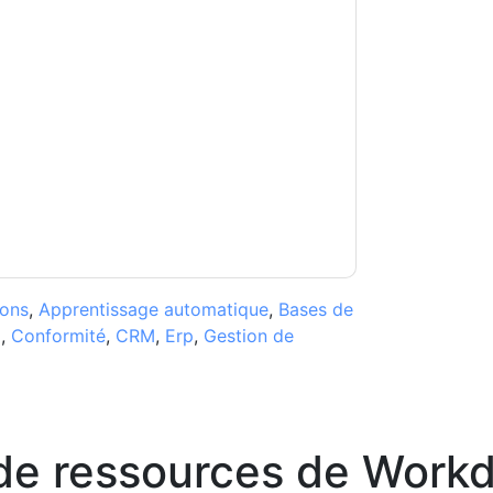
rkday
vous contacter avec e-mails marketing
 à n'importe quel moment.
Workday
des sites
eur Avis de confidentialité.
s conditions d'utilisation. Toutes les données
Si vous avez d'autres questions, veuillez
hhub.com
ions
,
Apprentissage automatique
,
Bases de
)
,
Conformité
,
CRM
,
Erp
,
Gestion de
de ressources de
Workd