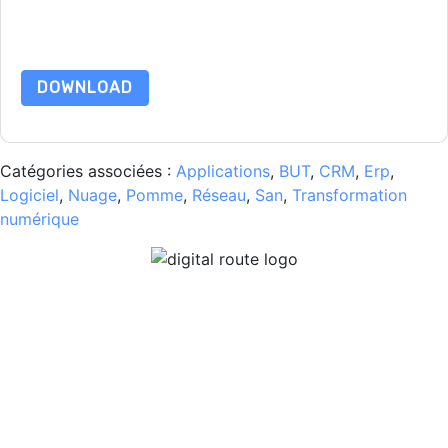
d'utilisation. Toutes les données sont protégé par notre
Avis
de confidentialité
. Si vous avez d'autres questions, veuillez
envoyer un e-mail dataprotection@techpublishhub.com
DOWNLOAD
Catégories associées :
Applications
,
BUT
,
CRM
,
Erp
,
Logiciel
,
Nuage
,
Pomme
,
Réseau
,
San
,
Transformation
numérique