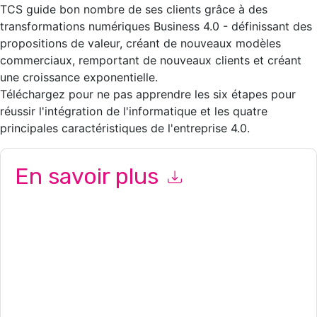
TCS guide bon nombre de ses clients grâce à des
transformations numériques Business 4.0 - définissant des
propositions de valeur, créant de nouveaux modèles
commerciaux, remportant de nouveaux clients et créant
une croissance exponentielle.
Téléchargez pour ne pas apprendre les six étapes pour
réussir l'intégration de l'informatique et les quatre
principales caractéristiques de l'entreprise 4.0.
En savoir plus
En soumettant ce formulaire, vous acceptez
Tata
Consultancy Services
vous contacter avec e-mails marketing
ou par téléphone. Vous pouvez vous désinscrire à n'importe
quel moment.
Tata Consultancy Services
des sites Internet et
les communications sont soumises à leur Avis de
confidentialité.
En demandant cette ressource, vous acceptez nos conditions