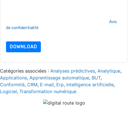
de confidentialité.
En demandant cette ressource, vous acceptez nos conditions
d'utilisation. Toutes les données sont protégé par notre
Avis
de confidentialité
. Si vous avez d'autres questions, veuillez
envoyer un e-mail dataprotection@techpublishhub.com
DOWNLOAD
Catégories associées :
Analyses prédictives
,
Analytique
,
Applications
,
Apprentissage automatique
,
BUT
,
Conformité
,
CRM
,
E-mail
,
Erp
,
Intelligence artificielle
,
Logiciel
,
Transformation numérique