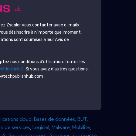
us
tez
Zscaler
vous contacter avec e-mails
vous désinscrire à n'importe quel moment.
ations sont soumises à leur Avis de
ez nos conditions d'utilisation. Toutes les
nfidentialité
. Si vous avez d'autres questions,
on@techpublishhub.com
ications cloud
,
Bases de données
,
BUT
,
rs de services
,
Logiciel
,
Malware
,
Mobilité
,
aaS
,
Sécurité Internet
,
Solutions de sécurité
,