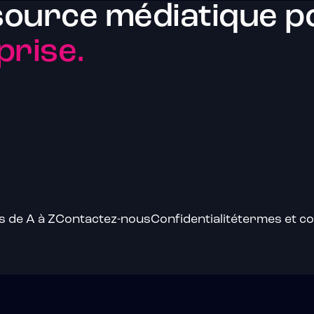
source médiatique po
prise.
s de A à Z
Contactez-nous
Confidentialité
termes et co