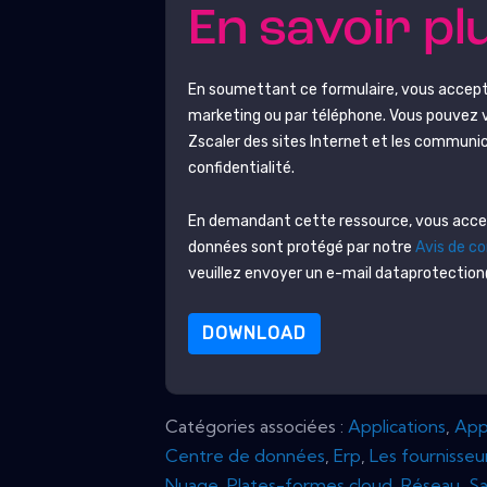
En savoir pl
En soumettant ce formulaire, vous accep
marketing ou par téléphone. Vous pouvez 
Zscaler
des sites Internet et les communic
confidentialité.
En demandant cette ressource, vous accept
données sont protégé par notre
Avis de co
veuillez envoyer un e-mail dataprotecti
DOWNLOAD
Catégories associées :
Applications
,
Appl
Centre de données
,
Erp
,
Les fournisseu
Nuage
,
Plates-formes cloud
,
Réseau
,
S