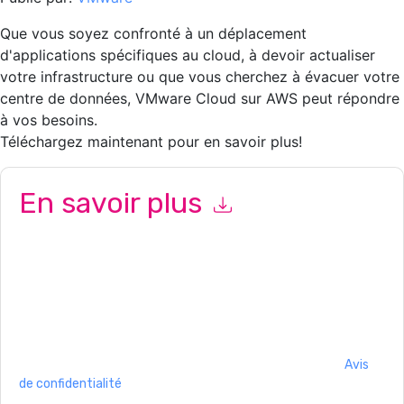
Que vous soyez confronté à un déplacement
d'applications spécifiques au cloud, à devoir actualiser
votre infrastructure ou que vous cherchez à évacuer votre
centre de données, VMware Cloud sur AWS peut répondre
à vos besoins.
Téléchargez maintenant pour en savoir plus!
En savoir plus
En soumettant ce formulaire, vous acceptez
VMware
vous
contacter avec e-mails marketing ou par téléphone. Vous
pouvez vous désinscrire à n'importe quel moment.
VMware
des
sites Internet et les communications sont soumises à leur Avis
de confidentialité.
En demandant cette ressource, vous acceptez nos conditions
d'utilisation. Toutes les données sont protégé par notre
Avis
de confidentialité
. Si vous avez d'autres questions, veuillez
envoyer un e-mail dataprotection@techpublishhub.com