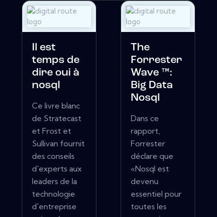
Il est
The
temps de
Forrester
dire oui à
Wave ™:
nosql
Big Data
Nosql
Ce livre blanc
de Stratecast
Dans ce
et Frost et
rapport,
Sullivan fournit
Forrester
des conseils
déclare que
d'experts aux
«Nosql est
leaders de la
devenu
technologie
essentiel pour
d'entreprise
toutes les