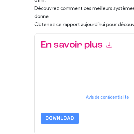
offrir.
Découvrez comment ces meilleurs systèmes
donne:
Obtenez ce rapport aujourd'hui pour découvr
En savoir plus
En soumettant ce formulaire, vous acceptez
IT
marketing ou par téléphone. Vous pouvez vous d
Corporate
des sites Internet et les communicati
confidentialité.
En demandant cette ressource, vous acceptez no
sont protégé par notre
Avis de confidentialité
. 
envoyer un e-mail dataprotection@techpublis
DOWNLOAD