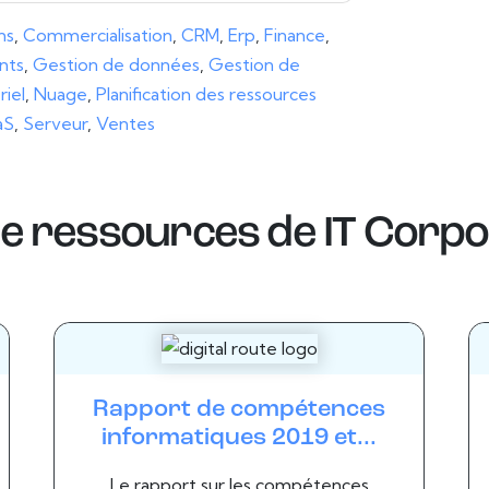
ns
,
Commercialisation
,
CRM
,
Erp
,
Finance
,
nts
,
Gestion de données
,
Gestion de
iel
,
Nuage
,
Planification des ressources
aS
,
Serveur
,
Ventes
de ressources de
IT Corpo
Rapport de compétences
informatiques 2019 et...
Le rapport sur les compétences