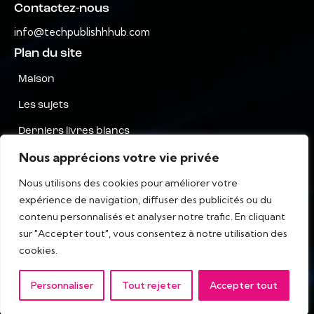
Contactez-nous
info@techpublishhhub.com
Plan du site
Maison
Les sujets
Derniers livres blancs
Nous apprécions votre vie privée
Entreprises de A à Z
Nous utilisons des cookies pour améliorer votre
Contactez-nous
expérience de navigation, diffuser des publicités ou du
Confidentialité
contenu personnalisés et analyser notre trafic. En cliquant
sur "Accepter tout", vous consentez à notre utilisation des
termes et conditions
cookies.
Personnaliser
Tout rejeter
Accepter tout
IT Tech Publish Hub © Tous droits réservés.