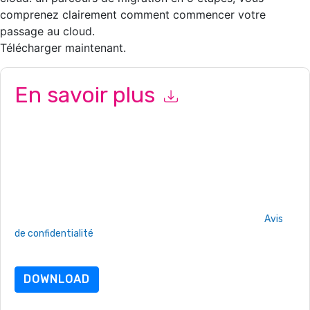
comprenez clairement comment commencer votre
passage au cloud.
Télécharger maintenant.
En savoir plus
En soumettant ce formulaire, vous acceptez
Box
vous
contacter avec e-mails marketing ou par téléphone. Vous
pouvez vous désinscrire à n'importe quel moment.
Box
des
sites Internet et les communications sont soumises à leur Avis
de confidentialité.
En demandant cette ressource, vous acceptez nos conditions
d'utilisation. Toutes les données sont protégé par notre
Avis
de confidentialité
. Si vous avez d'autres questions, veuillez
envoyer un e-mail dataprotection@techpublishhub.com
DOWNLOAD