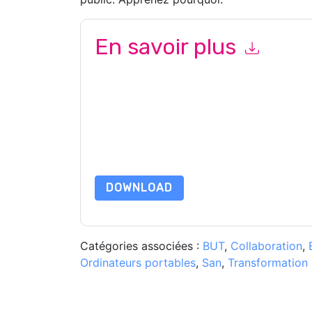
En savoir plus
En soumettant ce formulaire, vous acceptez
Wo
ou par téléphone. Vous pouvez vous désinscrire
Internet et les communications sont soumises à l
En demandant cette ressource, vous acceptez no
sont protégé par notre
Avis de confidentialité
. 
envoyer un e-mail dataprotection@techpublis
DOWNLOAD
Catégories associées :
BUT
,
Collaboration
,
Ordinateurs portables
,
San
,
Transformation