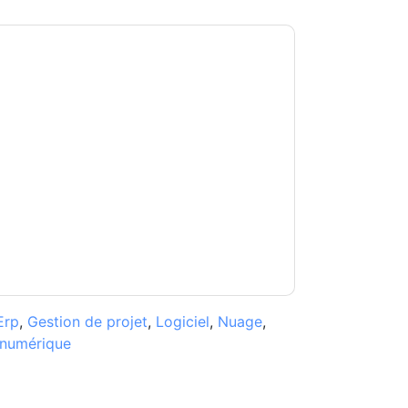
rkday
vous contacter avec e-mails marketing
 à n'importe quel moment.
Workday
des sites
eur Avis de confidentialité.
s conditions d'utilisation. Toutes les données
Si vous avez d'autres questions, veuillez
hhub.com
Erp
,
Gestion de projet
,
Logiciel
,
Nuage
,
 numérique