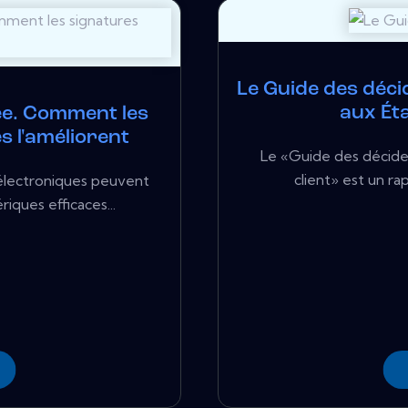
Le Guide des décid
aux Ét
lée. Comment les
s l'améliorent
Le «Guide des décideu
client» est un ra
électroniques peuvent
riques efficaces...