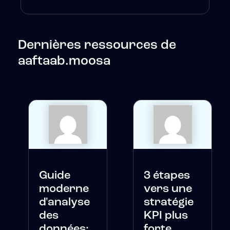
Dernières ressources de
aaftaab.moosa
Guide
3 étapes
moderne
vers une
d'analyse
stratégie
des
KPI plus
données:
forte