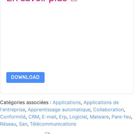
En soumettant ce formulaire, vous acceptez
Slack
vous
contacter avec e-mails marketing ou par téléphone. Vous
pouvez vous désinscrire à n'importe quel moment.
Slack
des
sites Internet et les communications sont soumises à leur Avis
de confidentialité.
En demandant cette ressource, vous acceptez nos conditions
d'utilisation. Toutes les données sont protégé par notre
Avis
de confidentialité
. Si vous avez d'autres questions, veuillez
envoyer un e-mail dataprotection@techpublishhub.com
DOWNLOAD
Catégories associées :
Applications
,
Applications de
l'entreprise
,
Apprentissage automatique
,
Collaboration
,
Conformité
,
CRM
,
E-mail
,
Erp
,
Logiciel
,
Malware
,
Pare-feu
,
Réseau
,
San
,
Télécommunications