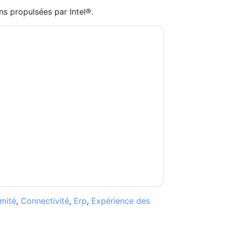
ns propulsées par Intel®.
ll Technologies and Intel
vous contacter avec
z vous désinscrire à n'importe quel moment.
 les communications sont soumises à leur Avis
s conditions d'utilisation. Toutes les données
Si vous avez d'autres questions, veuillez
hhub.com
mité
,
Connectivité
,
Erp
,
Expérience des