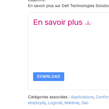
En savoir plus sur Dell Technologies Solutio
En savoir plus
En soumettant ce formulaire, vous acceptez
De
e-mails marketing ou par téléphone. Vous pouve
Dell Technologies and Intel
des sites Internet et
de confidentialité.
En demandant cette ressource, vous acceptez no
sont protégé par notre
Avis de confidentialité
. 
envoyer un e-mail dataprotection@techpublis
DOWNLOAD
Catégories associées :
Applications
,
Confor
employés
,
Logiciel
,
Matériel
,
San