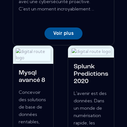
avec une cybersécurité proactive.
C'est un moment incroyablement ...
Voir plus
Splunk
Mysql
Predictions
avancé 8
2020
Concevoir
L'avenir est des
des solutions
données. Dans
de base de
un monde de
données
numérisation
rentables,
rapide, les