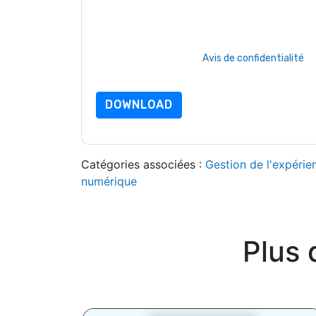
ServiceNow
des sites Internet et les communica
confidentialité.
En demandant cette ressource, vous acceptez no
sont protégé par notre
Avis de confidentialité
. 
envoyer un e-mail dataprotection@techpublis
DOWNLOAD
Catégories associées :
Gestion de l'expérie
numérique
Plus 