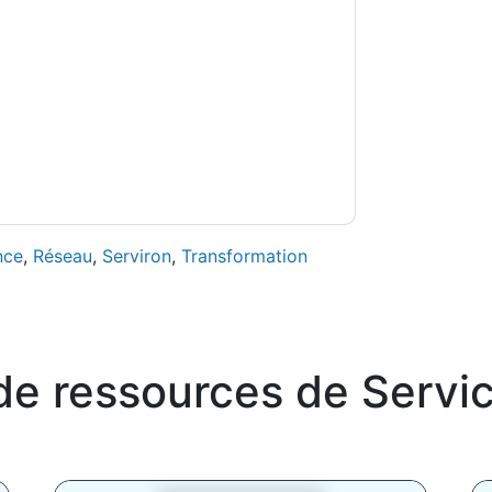
tions sont soumises à leur Avis de
s conditions d'utilisation. Toutes les données
Si vous avez d'autres questions, veuillez
hhub.com
nce
,
Réseau
,
Serviron
,
Transformation
de ressources de
Servi