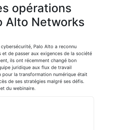
es opérations
o Alto Networks
 cybersécurité, Palo Alto a reconnu
 et de passer aux exigences de la société
uent, ils ont récemment changé bon
ipe juridique aux flux de travail
 pour la transformation numérique était
ccès de ses stratégies malgré ses défis.
let du webinaire.
rviceNow
vous contacter avec e-mails
ésinscrire à n'importe quel moment.