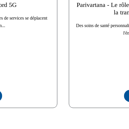
bord 5G
Parivartana - Le rôl
la tra
es de services se déplacent
n...
Des soins de santé personnali
l'é